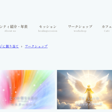
ンティ紹介・年表
セッション
ワークショップ
カフ
About us
healingsession
workshop
Cafe
ジに割り当て
ワークショップ