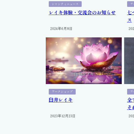
シャンティニュース
ワ
レイキ体験・交流会のお知らせ
七
ス
2024年6月8日
20
ワークショップ
ワ
臼井レイキ
全
そ
2023年12月23日
20