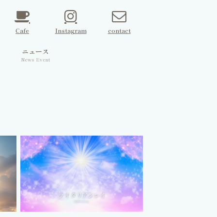
Cafe
Instagram
contact
ェ
ニュース
News Event