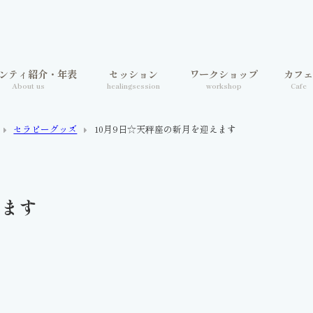
ンティ紹介・年表
セッション
ワークショップ
カフ
About us
healingsession
workshop
Cafe
セラピーグッズ
10月9日☆天秤座の新月を迎えます
えます