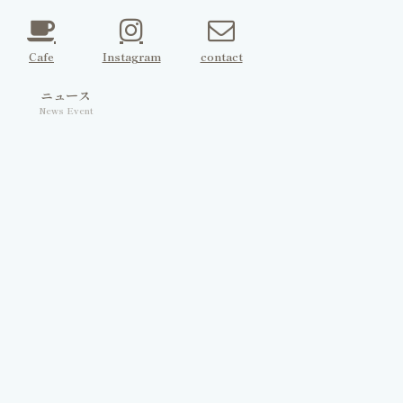
Cafe
Instagram
contact
ェ
ニュース
News Event