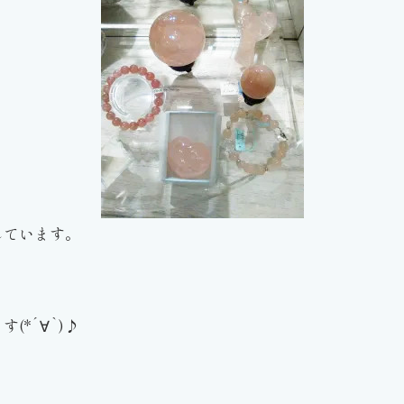
しています。
*´∀`)♪