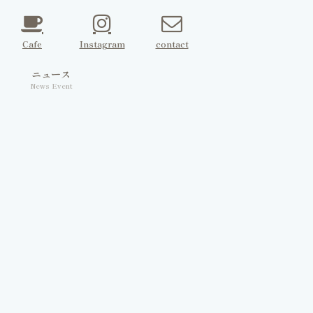
Cafe
Instagram
contact
ェ
ニュース
News Event