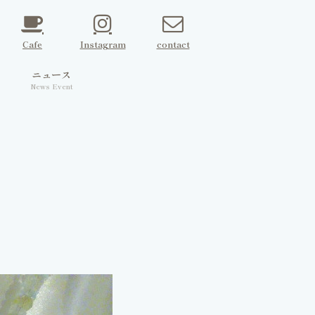
Cafe
Instagram
contact
ェ
ニュース
News Event