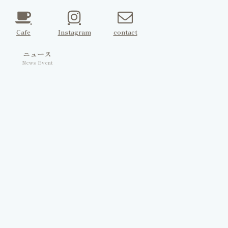
Cafe
Instagram
contact
ェ
ニュース
News Event