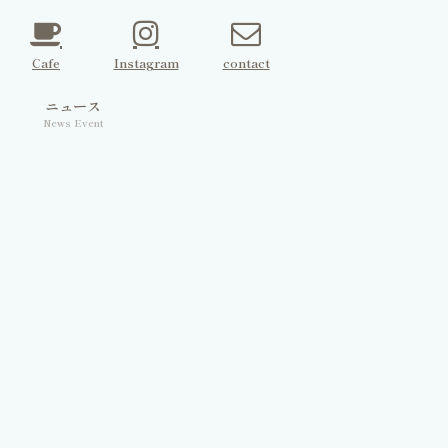
Cafe
Instagram
contact
ェ
ニュース
News Event