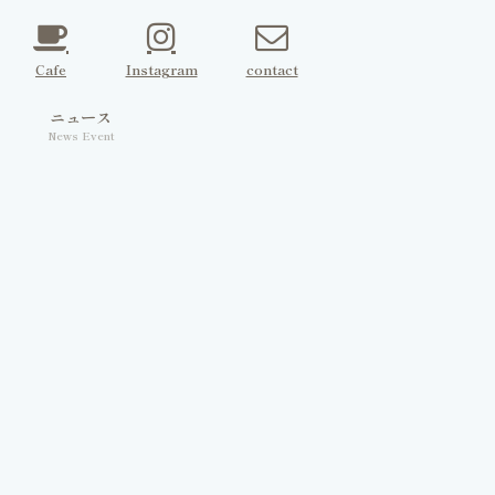
Cafe
Instagram
contact
ェ
ニュース
News Event