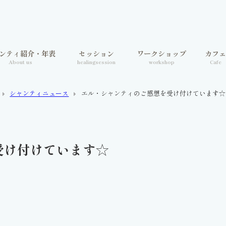
ンティ紹介・年表
セッション
ワークショップ
カフ
About us
healingsession
workshop
Cafe
シャンティニュース
エル・シャンティのご感想を受け付けています☆
受け付けています☆
。