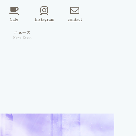
Cafe
Instagram
contact
ェ
ニュース
News Event